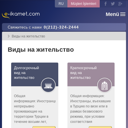
RU
Müşteri İşlemleri
Menü
Свяжитесь с нами
0(212)-324-2444
Виды на жительство
Виды на жительство
Долгосрочный
Краткосрочный
вид на
вид на
жительство
жительство
Общая
Общая информация:
информация: Иностранцы,
Иностранцы, въехавшие
непрерывно
в Турцию по визе или в
проживающие на
рамках безвизового
территории Турции в
режима, при условии
течение восьми лет,
соответствия
могут получить
предъявляемым