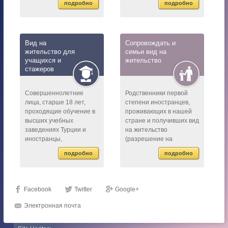
подробно
подробно
бессрочный вид на
требованиям, могут
жительство. Для подачи
получить вид на
заявления на
жительство, сроком до
оформление вида на
одного года. Для этог...
Вид на
Сопровождать и
жительство, им следует
жительство для
семьи вид на
...
учащихся и
жительство
стажеров
Совершеннолетние
Родственники первой
лица, старше 18 лет,
степени иностранцев,
проходящие обучение в
проживающих в нашей
высших учебных
стране и получивших вид
заведениях Турции и
на жительство
иностранцы,
(разрешение на
проходящие обучение в
проживание) по любым
подробно
подробно
начальных и средних
основаниям, могут
учебных заведениях,
получить вид на
даже если не имеют
жительство с целью
вида на жительство ...
сопровождения. ...
Facebook
Twitter
Google+
Электронная почта