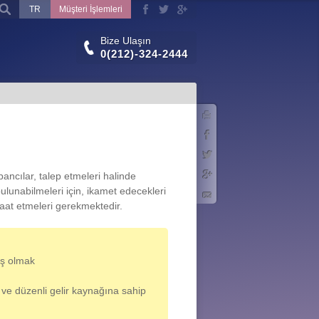
TR
Müşteri İşlemleri
Bize Ulaşın
0(212)-324-2444
Yazdır
Facebook
Twitter
ancılar, talep etmeleri halinde
Google+
ulunabilmeleri için, ikamet edecekleri
E-posta
at etmeleri gerekmektedir.
mış olmak
 ve düzenli gelir kaynağına sahip