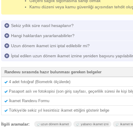
Geçerli sağlık sigortasına sahip olmak
Kamu düzeni veya kamu güvenliği açısından tehdit ol
Sekiz yıllık süre nasıl hesaplanır?
Hangi haklardan yararlanabilirler?
Uzun dönem ikamet izni iptal edilebilir mi?
İptal edilen uzun dönem ikamet iznine yeniden başvuru yapılabili
Randevu sırasında hazır bulunması gereken belgeler
4 adet fotoğraf (Biometrik ölçülerde)
Pasaport aslı ve fotokopisi (son giriş sayfası, geçerlilik süresi ile kişi bil
İkamet Randevu Formu
Türkiye'de sekiz yıl kesintisiz ikamet ettiğini gösterir belge
İlgili aramalar:
uzun dönem ikamet
yabancı ikamet izni
ikamet t