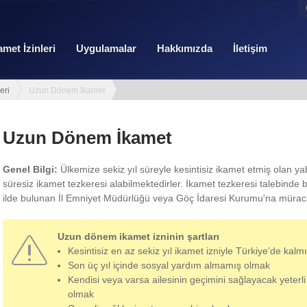
amet İzinleri
Uygulamalar
Hakkımızda
İletişim
eri
Uzun Dönem İkamet
Uzun Dönem İkamet
Genel Bilgi:
Ülkemize sekiz yıl süreyle kesintisiz ikamet etmiş olan yab
süresiz ikamet tezkeresi alabilmektedirler. İkamet tezkeresi talebinde b
ilde bulunan İl Emniyet Müdürlüğü veya Göç İdaresi Kurumu'na müraca
Uzun dönem ikamet izninin şartları
Kesintisiz en az sekiz yıl ikamet izniyle Türkiye’de kal
Son üç yıl içinde sosyal yardım almamış olmak
Kendisi veya varsa ailesinin geçimini sağlayacak yeterli
olmak