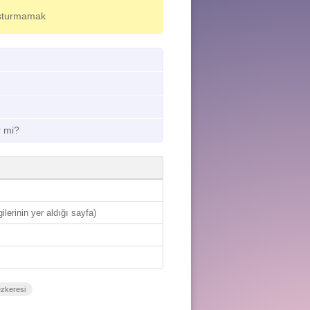
uşturmamak
r mi?
gilerinin yer aldığı sayfa)
ezkeresi