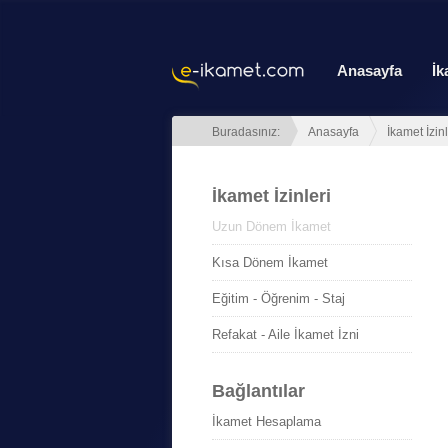
Anasayfa
İk
Buradasınız:
Anasayfa
İkamet İzinl
İkamet İzinleri
Uzun Dönem İkamet
Kısa Dönem İkamet
Eğitim - Öğrenim - Staj
Refakat - Aile İkamet İzni
Bağlantılar
İkamet Hesaplama