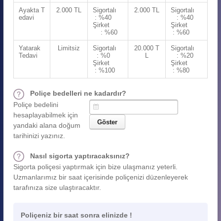
Ayakta T
2.000 TL
Sigortalı
2.000 TL
Sigortalı
edavi
: %40
: %40
Şirket
Şirket
: %60
: %60
Yatarak
Limitsiz
Sigortalı
20.000 T
Sigortalı
Tedavi
: %0
L
: %20
Şirket
Şirket
: %100
: %80
Poliçe bedelleri ne kadardır?
Poliçe bedelini
hesaplayabilmek için
yandaki alana doğum
tarihinizi yazınız.
Nasıl sigorta yaptıracaksınız?
Sigorta poliçesi yaptırmak için bize ulaşmanız yeterli.
Uzmanlarımız bir saat içerisinde poliçenizi düzenleyerek
tarafınıza size ulaştıracaktır.
Poliçeniz bir saat sonra elinizde !