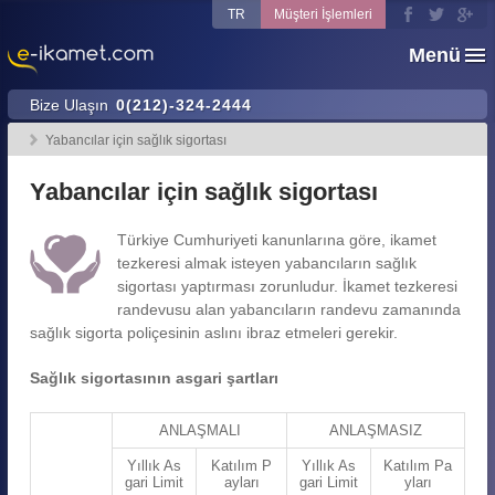
TR
Müşteri İşlemleri
Menü
Bize Ulaşın
0(212)-324-2444
Yabancılar için sağlık sigortası
Yabancılar için sağlık sigortası
Türkiye Cumhuriyeti kanunlarına göre, ikamet
tezkeresi almak isteyen yabancıların sağlık
sigortası yaptırması zorunludur. İkamet tezkeresi
randevusu alan yabancıların randevu zamanında
sağlık sigorta poliçesinin aslını ibraz etmeleri gerekir.
Sağlık sigortasının asgari şartları
ANLAŞMALI
ANLAŞMASIZ
Yıllık As
Katılım P
Yıllık As
Katılım Pa
gari Limit
ayları
gari Limit
yları