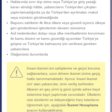
Haklarında sınır dışı etme veya Türkiye’ye giriş yasağı
kararı alındığı hâlde, yabancıların Türkiye'den çıkışları
yaptırılamadığında ya da Türkiye'den ayrılmaları makul
veya mümkün görülmediğinde
Başvuru sahibinin ilk iltica ülkesi veya güvenli üçüncü ülkeye
geri gönderilmesi işlemlerinin devamı süresince
Acil nedenlerden dolayı veya ülke menfaatlerinin korunması
ile kamu düzeni ve kamu güvenliği açısından Türkiye'ye
girişine ve Türkiye'de kalmasına izin verilmesi gereken
yabancılara
Olağanüstü durumlarda
İnsani ikamet izni sahiplerine ve geçici koruma
sağlananlara, uzun dönem ikamet iznine geçiş
hakkı tanınmamaktadır. Ayrıca 'insani ikamet
izni' alan yabancılar, iznin veriliş tarihinden
itibaren en geç yirmi iş günü içinde adres kayıt
sistemine kayıt yaptırmak zorundadır. Ülkelerin
vize sürelerini ve ödeyeceğiniz harç tutarlarını
öğrenmek için, aşağıdaki
İkamet Hesaplama
aracını kullanabilirsiniz.