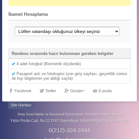
İkamet Hesaplama
Randevu sırasında hazır bulunması gereken belgeler
4 adet fotoğraf (Biometrik ölçülerde)
Pasaport aslı ve fotokopisi (son giriş sayfası, geçerlilik süresi
ile kişi bilgilerinin yer aldığı sayfa)
Facebook
Twitter
Google+
E-posta
Site Haritası
Rota Sınai Haklar ve Kurumsal Danışmanlık Hizmetleri Limited Şirketi
Yıldız Posta Cad. No:12 D:67 Gayrettepe 34349 BEŞİKTAŞ, İSTANBUL
0(212)-324-2444